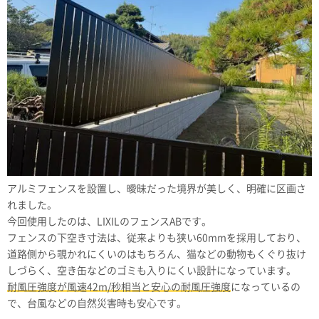
アルミフェンスを設置し、曖昧だった境界が美しく、明確に区画さ
れました。
今回使用したのは、LIXILのフェンスABです。
フェンスの下空き寸法は、従来よりも狭い60mmを採用しており、
道路側から覗かれにくいのはもちろん、猫などの動物もくぐり抜け
しづらく、空き缶などのゴミも入りにくい設計になっています。
耐風圧強度が風速42m/秒相当と安心の耐風圧強度
になっているの
で、台風などの自然災害時も安心です。