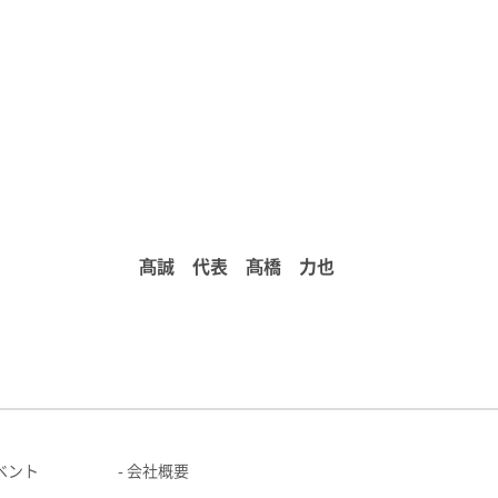
為
髙誠
代表 髙橋 力也
ベント
会社概要